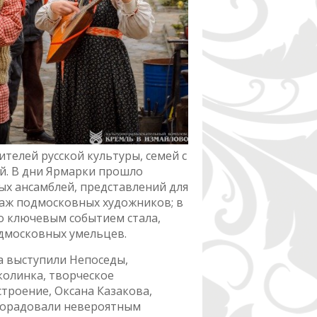
телей русской культуры, семей с
й. В дни Ярмарки прошло
ых ансамблей, представлений для
саж подмосковных художников; в
о ключевым событием стала,
одмосковных умельцев.
а выступили Непоседы,
олинка, творческое
троение, Оксана Казакова,
порадовали невероятным