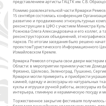
представлением артисты ГАЦТК им. С.В. Образцо
Помимо развлекательной части Ярмарки Ремесел
15 сентября состоялась конференция Организац
развитию и продвижению этнокультурных компл
реконструкции в ЦФО с участием Министра Кул
Рожнова Олега Александровича и его коллег, а 
реконструкторских объединений, этнографичес
парков. По итогам заседания было решено начат
проектомТуристического Информационного Цен
Измайловском Кремле.
Ярмарка Ремесел открыла свои двери мастерам 
Области: в мероприятии приняли участие Домод
Фрязино, Щёлково, Зеленоград, Пушкино, Сергие
Ярмарки могли примерить и приобрести украшен
камней, одежду и аксессуары из натуральных тка
куклы и игрушки ручной работы, аксессуары из б
интерьера, глиняную и керамическую посуду и м
Торжественное закрытие фестиваля получилось