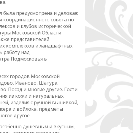
ва.
 была предусмотрена и деловая:
ия координационного совета по
ексов и клубов исторической
ьтуры Московской Области
также представителей
ких комплексов и ландшафтных
ь работу над
тра Подмосковья в
всех городов Московской
едово, Иваново, Шатура,
во-Посад и многие другие. Гости
ия из кожи и натуральных
ней, изделия с ручной вышивкой,
исера и войлока, предметы
ногое другое.
 особенно душевным и вкусным,